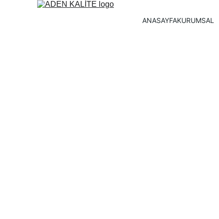
ANASAYFA
KURUMSAL
Adınız ve Soyadınız*
Kuruluş İsmi