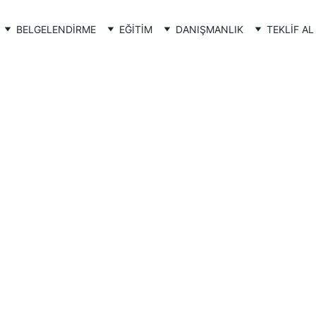
BELGELENDİRME
EĞİTİM
DANIŞMANLIK
TEKLİF AL
 Çevre Yönetim 
e 
 Eğitimi
Sistemi’nin  temel 
eliştirilebilmesi için 
 tanımlanması ve 
 becerilerin 