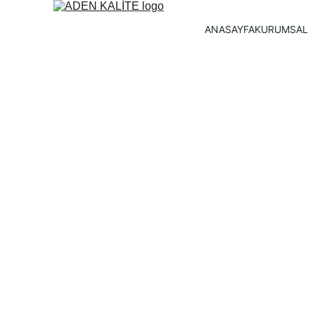
ANASAYFA
KURUMSAL
ISO 14001:2015
Sistemi Temel v
Dokümantasyon
ISO 14001:2015 Çevre Yönetim 
kavramlarını aktarmak, sürekli g
gerekli olan tüm dokümanların
hazırlanmasına yönelik bilgi ve
kazandırılması.