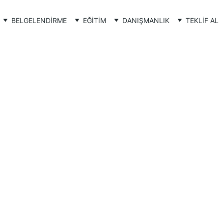
BELGELENDİRME
EĞİTİM
DANIŞMANLIK
TEKLİF AL
TSE ÜRÜN BELGELENDİRMESİ
YUNUS ATALAY
9/13/2024
2 min oku